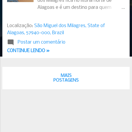
dos Milagres fica no litoral norte de
Alagoas e é um destino para quem
busca tranquilidade, serenidade e
harmonia, é um lugar para quem deseja
Localização:
São Miguel dos Milagres, State of
recompor as energias. Muito diferente
Alagoas, 57940-000, Brazil
do badalado litoral Sul de Alagoas. O
Postar um comentário
lindo mar de águas claras, mornas e
tranquilas, a beleza natural da região
CONTINUE LENDO »
traz uma paz sem igual. O azul de São
Miguel dos Milagres é encantador, ao
chegarmos neste magnifico lugar
MAIS
podemos sentir a sua energia. É
POSTAGENS
revigorante. Tudo faz sentido neste
lugar. O azul é também a cor da
harmonia, da tranquilidade e da paz. É a
cor do espírito e do pensamento. Acho
que o Azul é o milagre de São Miguel dos
Milagres. Se você passou por lá, você
entende o que quero dizer. Não é?