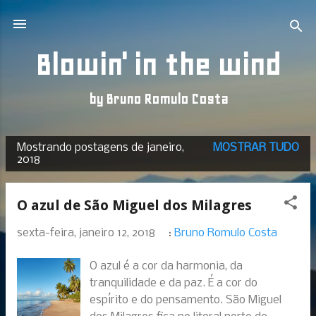
Pular para o conteúdo principal
Blowin' in the wind
by Bruno Romulo Costa
Mostrando postagens de janeiro,
MOSTRAR TUDO
P
2018
o
s
O azul de São Miguel dos Milagres
t
a
sexta-feira, janeiro 12, 2018
:
Bruno Romulo Costa
g
e
O azul é a cor da harmonia, da
n
tranquilidade e da paz. É a cor do
s
espírito e do pensamento. São Miguel