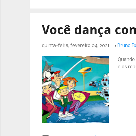
Você dança co
quinta-feira, fevereiro 04, 2021
:
Bruno R
Quando e
e os rob