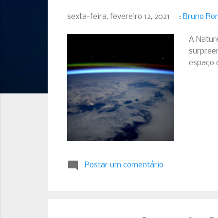
g
sexta-feira, fevereiro 12, 2021
:
Bruno Ro
e
n
A Natur
s
surpreen
espaço 
Postar um comentário