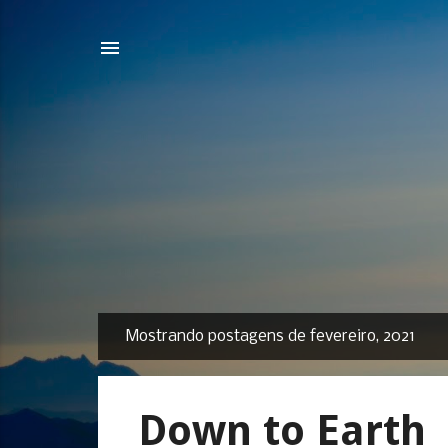
Mostrando postagens de fevereiro, 2021
P
o
s
Down to Earth
t
a