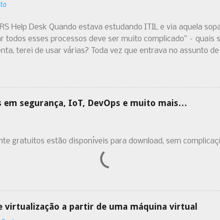
ta
TRS Help Desk Quando estava estudando ITIL e via aquela sop
ar todos esses processos deve ser muito complicado” – quais s
ta, terei de usar várias? Toda vez que entrava no assunto de 
sse controle em uma planilha do Excel, outro, uso um sisteminh
ocessos é um pouco complicado. E isso me assustava e incomo
rramentas para gerenciar “uma só coisa”.
ros em segurança, IoT, DevOps e muito mais…
te gratuitos estão disponíveis para download, sem complicaçõ
virtualização a partir de uma máquina virtual