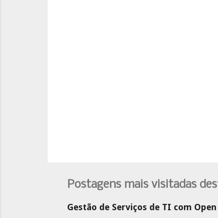
á
r
i
o
s
Postagens mais visitadas des
Gestão de Serviços de TI com Open