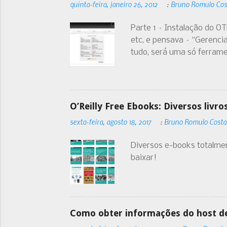
quinta-feira, janeiro 26, 2012
:
Bruno Romulo Cos
Parte 1 – Instalação do O
etc, e pensava – “Gerenci
tudo, será uma só ferramen
vinha um e falava - Faço e
gerenciar todos estes pr
rejeito utilizar muitas fe
O’Reilly Free Ebooks: Diversos liv
sexta-feira, agosto 18, 2017
:
Bruno Romulo Costa
Diversos e-books totalmen
baixar!
Como obter informações do host de 