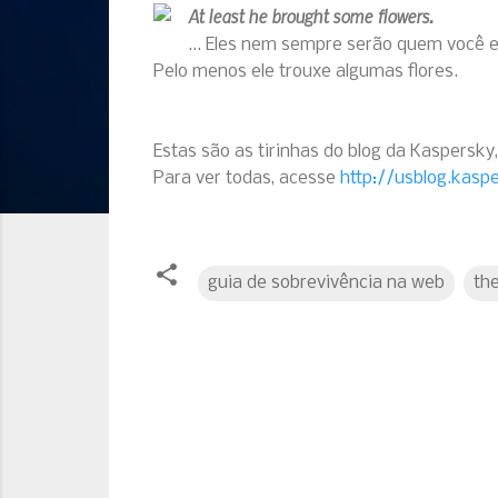
At least he brought some flowers.
... Eles nem sempre serão quem você 
Pelo menos ele trouxe algumas flores.
Estas são as tirinhas do blog da Kaspersky
Para ver todas, acesse
http://usblog.kasp
guia de sobrevivência na web
the
C
o
m
e
n
t