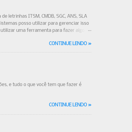
a de letrinhas ITSM, CMDB, SGC, ANS, SLA
istemas posso utilizar para gerenciar isso
utilizar uma ferramenta para fazer algo,
a que eu mesmo fiz e por ai vai -
CONTINUE LENDO »
dava, pois tenho uma enorme "preguiça" e
es, e tudo o que você tem que fazer é
CONTINUE LENDO »