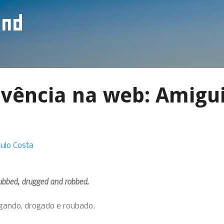
Pular para o conteúdo principal
ind
ivência na web: Amigu
ulo Costa
dubbed, drugged and robbed.
ngando, drogado e roubado.